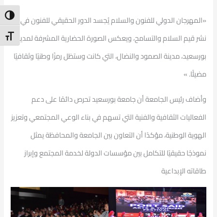
ntrast
«المهرجان الدولي للفنون والسلام يُجسد الدور الحقيقي للفنون في
t Size
نشر قيم السلام والتسامح، ويعكس الصورة الحضارية المشرفة لمدينة
بورسعيد، مدينة الصمود والنضال، التي كانت وستظل رمزًا وطنيًا وثقافيًا
مضيئًا. »
وأضاف رئيس الجامعة أن جامعة بورسعيد تحرص دائمًا على دعم
الفعاليات الثقافية والفنية التي تسهم في بناء الوعي المجتمعي وتعزيز
الهوية الوطنية، مؤكدًا أن التعاون بين الجامعة والمحافظة يمثل
نموذجًا حقيقيًا للتكامل بين مؤسسات الدولة لخدمة المجتمع وإبراز
طاقاته الإبداعية