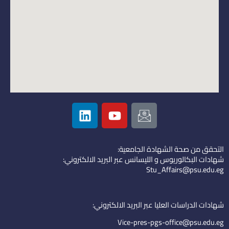
L
Y
I
i
o
c
n
u
o
k
t
n
التحقق من صحة الشهادة الجامعية:
e
u
-
شهادات البكالوريوس و الليسانس عبر البريد الالكتروني:
d
b
e
Stu_Affairs@psu.edu.eg
i
e
m
n
a
i
شهادات الدراسات العليا عبر البريد الالكتروني:
l
Vice-pres-pgs-office@psu.edu.eg