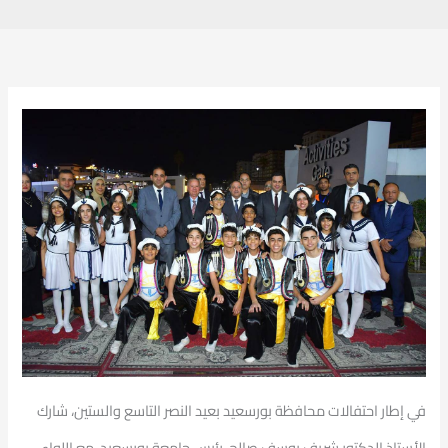
في إطار احتفالات محافظة بورسعيد بعيد النصر التاسع والستين، شارك
الأستاذ الدكتور شريف يوسف صالح، رئيس جامعة بورسعيد، مع اللواء