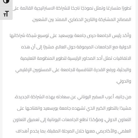
ntrast
تطورًا متسارعًا وتمثل نموذجًا ناجحًا للشراكة الاستراتيجية القائمة على
t Size
المصالح المشتركة والتاريخ الحضاري الممتد بين الشعبين.
وأكد رئيس الجامعة حرص جامعة بورسعيد على توسيع شبكة شراكاتها
الدولية مع الجامعات المرموقة حول العالم، مشيرًا إلى أن هذه
الاتفاقيات تمثل أحد المحاور الرئيسية لتطوير المنظومة التعليمية
والبحثية، ورفع القدرة التنافسية للجامعة على المستويين الإقليمي
والدولي.
من جانبه، أعرب السفير اليوناني عن سعادته بهذه الشراكة الجديدة،
مشيدًا بالتطور الكبير الذي تشهده جامعة بورسعيد وانفتاحها على
التعاون الدولي، ومؤكدًا تطلع الجامعات اليونانية إلى تعميق التعاون
العلمي والأكاديمي معها خلال المرحلة المقبلة، بما يخدم أهداف