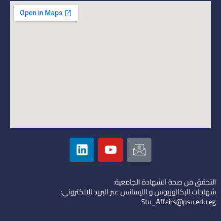
L
Y
I
i
o
c
n
u
o
k
t
n
التحقق من صحة الشهادة الجامعية:
e
u
-
شهادات البكالوريوس و الليسانس عبر البريد الالكتروني:
d
b
e
Stu_Affairs@psu.edu.eg
i
e
m