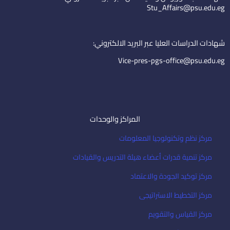
d
b
e
Stu_Affairs@psu.edu.eg
i
e
m
n
a
i
شهادات الدراسات العليا عبر البريد الالكتروني:
l
Vice-pres-pgs-office@psu.edu.eg
المراكز والوحدات
مركز نظم وتكنولوجيا المعلومات
مركز تنمية قدرات أعضاء هيئة التدريس والقيادات
مركز توكيد الجودة والاعتماد
مركز التخطيط الاستراتيجى
مركز القياس والتقويم