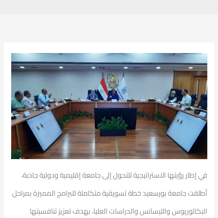
في إطار رؤيتها الاستراتيجية للتحول إلى جامعة إقليمية ودولية جاذبة،
أطلقت جامعة بورسعيد خطة تسويقية متكاملة للبرامج المميزة بمراحل
البكالوريوس والليسانس والدراسات العليا، بهدف تعزيز تنافسيتها