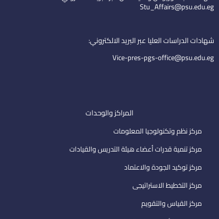
d
b
e
Stu_Affairs@psu.edu.eg
i
e
m
n
a
i
شهادات الدراسات العليا عبر البريد الالكتروني:
l
Vice-pres-pgs-office@psu.edu.eg
المراكز والوحدات
مركز نظم وتكنولوجيا المعلومات
مركز تنمية قدرات أعضاء هيئة التدريس والقيادات
مركز توكيد الجودة والاعتماد
مركز التخطيط الاستراتيجى
مركز القياس والتقويم