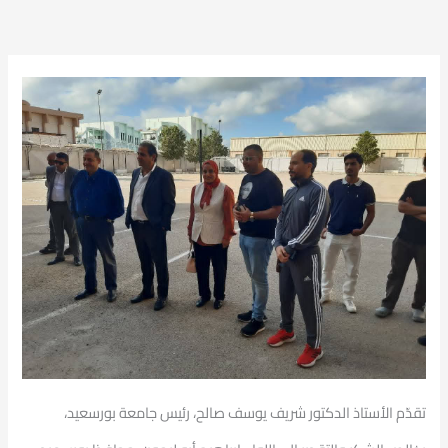
تقدّم الأستاذ الدكتور شريف يوسف صالح، رئيس جامعة بورسعيد،