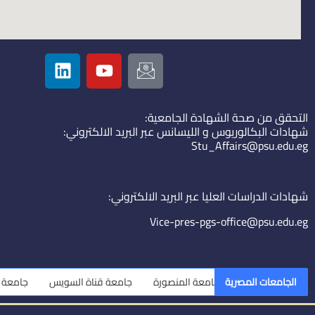
L
Y
I
i
o
c
n
u
o
k
t
n
التحقق من صحة الشهادة الجامعية:
e
u
-
شهادات البكالوريوس و الليسانس عبر البريد الالكتروني:
d
b
e
Stu_Affairs@psu.edu.eg
i
e
m
n
a
i
شهادات الدراسات العليا عبر البريد الالكتروني:
l
Vice-pres-pgs-office@psu.edu.eg
الجامعات المصرية
جامعة المنصورة
جامعة قناة السويس
جامعة الزقا