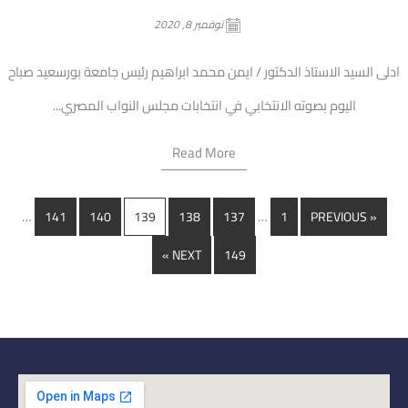
نوفمبر 8, 2020
ادلى السيد الاستاذ الدكتور / ايمن محمد ابراهيم رئيس جامعة بورسعيد صباح
اليوم بصوته الانتخابي في انتخابات مجلس النواب المصري...
Read More
…
…
141
140
139
138
137
1
« PREVIOUS
NEXT »
149