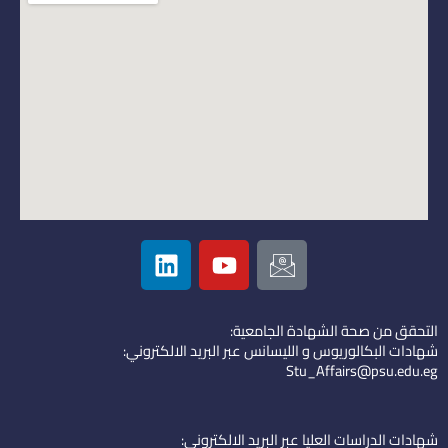
L
Y
I
i
o
c
n
u
o
k
t
n
التحقق من صحة الشهادة الجامعية:
e
u
-
شهادات البكالوريوس و الليسانس عبر البريد الالكتروني:
d
b
e
Stu_Affairs@psu.edu.eg
i
e
m
n
a
i
شهادات الدراسات العليا عبر البريد الالكتروني: