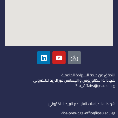
L
Y
I
i
o
c
n
u
o
k
t
n
التحقق من صحة الشهادة الجامعية:
e
u
-
شهادات البكالوريوس و الليسانس عبر البريد الالكتروني:
d
b
e
Stu_Affairs@psu.edu.eg
i
e
m
n
a
i
شهادات الدراسات العليا عبر البريد الالكتروني:
l
Vice-pres-pgs-office@psu.edu.eg