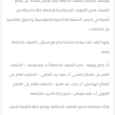
بورسعيد بالارتقاء بتصنيف
الجامعة دوليًا، وحرص سيادته على وضع
التصنيف ضمن الأولويات الإستراتيجية للجامعة، نظرًا لما يمثله من
أهمية في تحسين السمعة الأكاديمية والمؤسسية، وتحقيق التنافسية
بين الجامعات؛
ولهذا فقد عقد سيادته اجتماعا هام مع مسؤلى التصنيف بالجامعة
وهم
أ.د. صالح زرومبة – مدير التصنيف بالجامعة أ.د. هبه يوسف – المشرف
العام على القطاع الصحي. أ.د. هبه عبد العاطي – المشرف العام على
القطاع الهندسي. أ.د. رحاب عيد العزيز – المشرف العام على القطاع
التربوي. أ.د. هبه سليمان – مدير إدارة التدريب بالجامعة.
وذلك لمناقشة محاور التصنيف المختلفة، ووضع خطة تنظيمية تشمل: