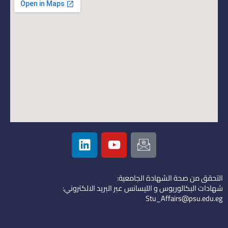
L
Y
I
i
o
c
n
u
o
k
t
n
التحقق من صحة الشهادة الجامعية:
e
u
-
شهادات البكالوريوس و الليسانس عبر البريد الالكتروني:
d
b
e
Stu_Affairs@psu.edu.eg
i
e
m
n
a