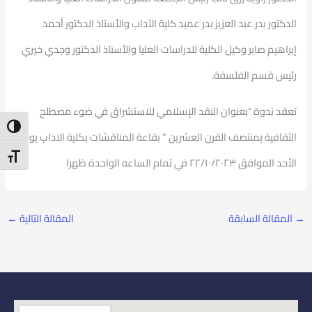
الدكتور بدر عبد العزيز بدر عميد كلية الآداب والأستاذ الدكتور أحمد
إبراهيم صابر وكيل الكلية للدراسات العليا والأستاذ الدكتور وجدي خيري
رئيس قسم الفلسفة.
تعقد ندوة “بعنوان النقد الإسلامي للاستشراق في ضوء مصطلح
ntrast
الثقافية بمنتصف القرن العشرين ” بقاعة المناقشات بكلية الاداب يوم
t Size
الأحد الموافق ٢٢/١٠/٢٠٢٣ في تمام الساعه الواحدة ظهرا
→
المقالة السابقة
المقالة التالية
←