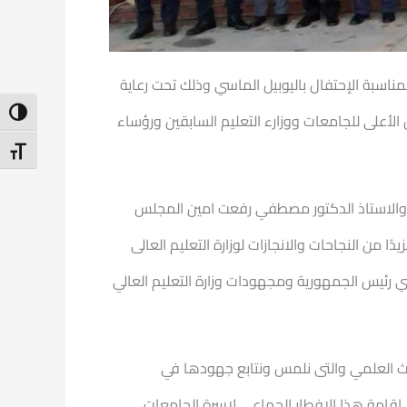
اسبة الإحتفال باليوبيل الماسي وذلك تحت رعاية
ntrast
لأعلى للجامعات ووزارء التعليم السابقين ورؤساء
t Size
ر والاستاذ الدكتور مصطفي رفعت امين المجلس
من النجاحات والانجازات لوزارة التعليم العالى
 رئيس الجمهورية ومجهودات وزارة التعليم العالي
حث العلمي والتى نلمس ونتابع جهودها في
اقامة هذا الافطار الجماعى لاسرة الجامعات