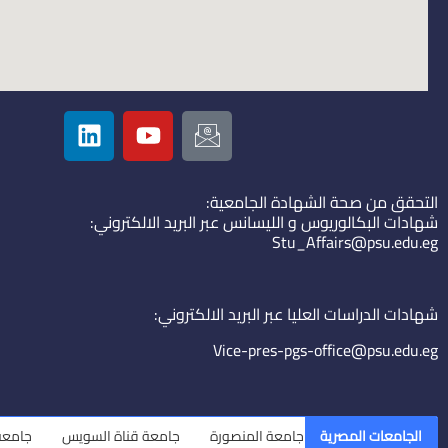
L
Y
I
i
o
c
n
u
o
k
t
n
التحقق من صحة الشهادة الجامعية:
e
u
-
شهادات البكالوريوس و الليسانس عبر البريد الالكتروني:
d
b
e
Stu_Affairs@psu.edu.eg
i
e
m
n
a
i
شهادات الدراسات العليا عبر البريد الالكتروني:
l
Vice-pres-pgs-office@psu.edu.eg
الجامعات المصرية
جامعة المنصورة
جامعة قناة السويس
جامعة الزقاز