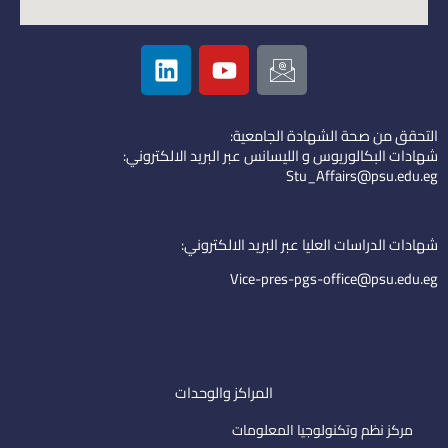
L
Y
I
i
o
c
n
u
o
k
t
n
التحقق من صحة الشهادة الجامعية:
e
u
-
شهادات البكالوريوس و الليسانس عبر البريد الالكتروني:
d
b
e
Stu_Affairs@psu.edu.eg
i
e
m
n
a
i
شهادات الدراسات العليا عبر البريد الالكتروني:
l
Vice-pres-pgs-office@psu.edu.eg
المراكز والوحدات
مركز نظم وتكنولوجيا المعلومات