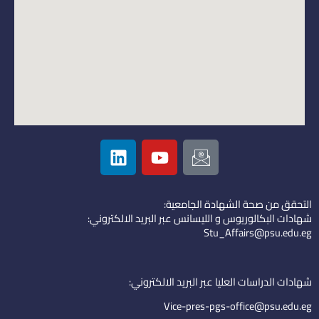
L
Y
I
i
o
c
n
u
o
k
t
n
التحقق من صحة الشهادة الجامعية:
e
u
-
شهادات البكالوريوس و الليسانس عبر البريد الالكتروني:
d
b
e
Stu_Affairs@psu.edu.eg
i
e
m
n
a
i
شهادات الدراسات العليا عبر البريد الالكتروني:
l
Vice-pres-pgs-office@psu.edu.eg