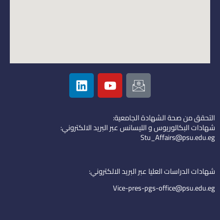
L
Y
I
i
o
c
n
u
o
k
t
n
التحقق من صحة الشهادة الجامعية:
e
u
-
شهادات البكالوريوس و الليسانس عبر البريد الالكتروني:
d
b
e
Stu_Affairs@psu.edu.eg
i
e
m
n
a
i
شهادات الدراسات العليا عبر البريد الالكتروني:
l
Vice-pres-pgs-office@psu.edu.eg