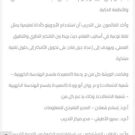
والأنظمة الذكية.
وأكد القائمون على التدريب أن استخدام الأردوينو كأداة تعليمية يمثل
نقلة نوعية في أساليب التعلم، حيث يربط بين التفكير النظري والتطبيق
العملي، ويهدف إلى إعداد جيل قادر على تحويل الأفكار إلى حلول تقنية
مبتكرة.
وقدّمت الورشة كل من م. رحمة (المعيدة بقسم الهندسة الكهربية –
شعبة الاتصالات) و م. روان أبو وردة (المعيدة بقسم الهندسة الكهربية
– شعبة الاتصالات)، وذلك بدعم كل من:
أ.م.د. إسلام شعلان – المدير التنفيذي للمعلومات
أ.م.د. عمرو الأطرش – مدير مركز التدريب
وأعرب الطلاب المشاركون عن استفادتهم الكبيرة من التجربة التدريبية،