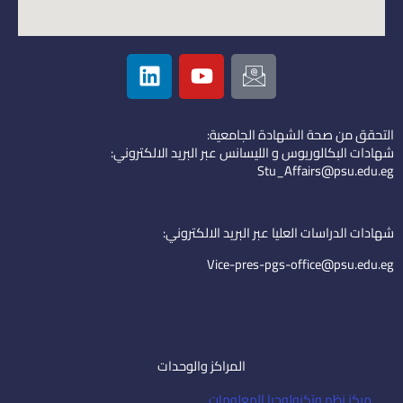
L
Y
I
i
o
c
n
u
o
k
t
n
التحقق من صحة الشهادة الجامعية:
e
u
-
شهادات البكالوريوس و الليسانس عبر البريد الالكتروني:
d
b
e
Stu_Affairs@psu.edu.eg
i
e
m
n
a
i
شهادات الدراسات العليا عبر البريد الالكتروني:
l
Vice-pres-pgs-office@psu.edu.eg
المراكز والوحدات
مركز نظم وتكنولوجيا المعلومات