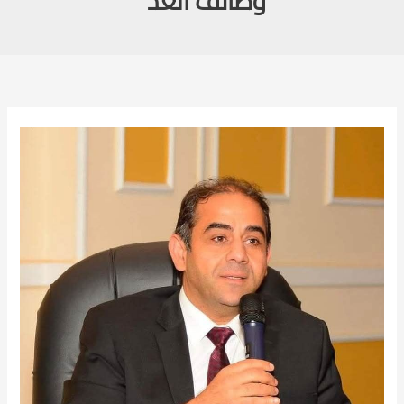
وظائف الغد”