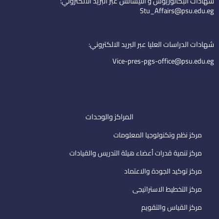
شهادات البكالوريوس و الليسانس عبر البريد الالكتروني:
d
b
e
Stu_Affairs@psu.edu.eg
i
e
m
n
a
i
شهادات الدراسات العليا عبر البريد الالكتروني:
l
Vice-pres-pgs-office@psu.edu.eg
المراكز والوحدات
مركز نظم وتكنولوجيا المعلومات
مركز تنمية قدرات أعضاء هيئة التدريس والقيادات
مركز توكيد الجودة والاعتماد
مركز التخطيط الاستراتيجى
مركز القياس والتقويم