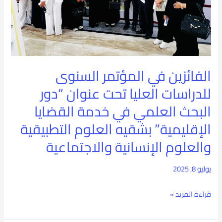
العليا
تحت
عنوان
“دور
الفائزين في المؤتمر السنوى
البحث
للدراسات العليا تحت عنوان “دور
العلمي
البحث العلمي في خدمة القضايا
في
الإقليمية” بشقيه العلوم التطبيقية
خدمة
والعلوم الإنسانية والاجتماعية
القضايا
يوليو 8, 2025
الإقليمية”
بشقيه
قراءة المزيد »
العلوم