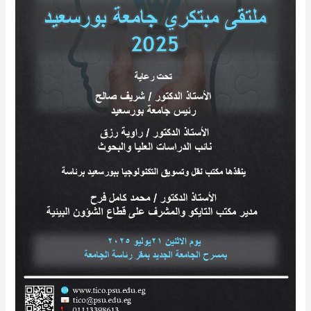
بورسعيد
٢٠٢٥