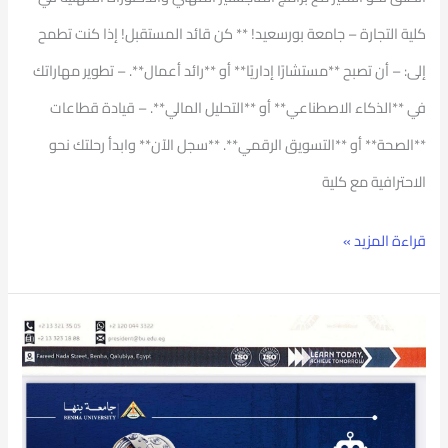
كلية التجارة – جامعة بورسعيد! ** كن قائد المستقبل! إذا كنت تطمح
إلى: – أن تصبح **مستشارًا إداريًا** أو **رائد أعمال**. – تطوير مهاراتك
في **الذكاء الاصطناعي** أو **التحليل المالي**. – قيادة قطاعات
**الصحة** أو **التسويق الرقمي**. **سجل الآن** وابدأ رحلتك نحو
الاحترافية مع كلية
قراءة المزيد »
بطولة
جامعة
بنها
الأولى