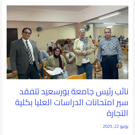
التطبيقية
نائب
والعلوم
رئيس
الإنسانية
جامعة
والاجتماعية
بورسعيد
تتفقد
سير
امتحانات
نائب رئيس جامعة بورسعيد تتفقد
الدراسات
سير امتحانات الدراسات العليا بكلية
العليا
التجارة
بكلية
التجارة
يونيو 22, 2025