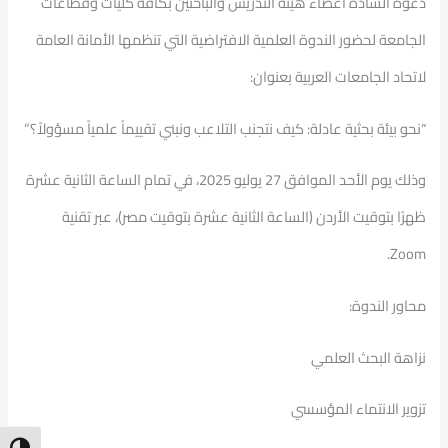
دعوة السادة أعضاء هيئة التدريس والباحثين بكافة كليات وقطاعات
الجامعة لحضور الندوة العلمية الافتراضية التي تنظمها الأمانة العامة
لاتحاد الجامعات العربية بعنوان:
“نحو بيئة بحثية عادلة: كيف نتجنب التلاعب ونبني تقييماً علمياً مسؤولاً؟”
وذلك يوم الأحد الموافق 27 يوليو 2025، في تمام الساعة الثانية عشرة
ظهرًا بتوقيت الأردن (الساعة الثانية عشرة بتوقيت مصر)، عبر تقنية
Zoom.
محاور الندوة:
نزاهة البحث العلمي
تزوير الانتماء المؤسسي