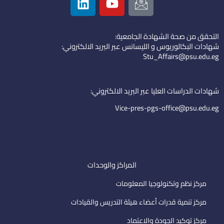
i
o
c
n
u
o
k
t
n
التحقق من صحة الشهادة الجامعية:
e
u
-
شهادات البكالوريوس و الليسانس عبر البريد الالكتروني:
d
b
e
Stu_Affairs@psu.edu.eg
i
e
m
n
a
i
شهادات الدراسات العليا عبر البريد الالكتروني:
l
Vice-pres-pgs-office@psu.edu.eg
المراكز والوحدات
مركز نظم وتكنولوجيا المعلومات
مركز تنمية قدرات أعضاء هيئة التدريس والقيادات
مركز توكيد الجودة والاعتماد