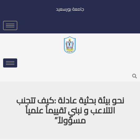
خطي
جامعة بورسعيد
لى
لمحتوى
Searc
نحو بيئة بحثية عادلة :كيف تتجنب
التلاعب و نبني تقييماً علمياً
مسؤولاً”