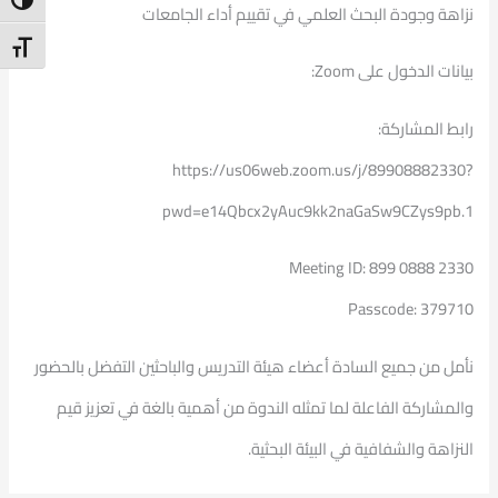
ntrast
نزاهة وجودة البحث العلمي في تقييم أداء الجامعات
t Size
بيانات الدخول على Zoom:
رابط المشاركة:
https://us06web.zoom.us/j/89908882330?
pwd=e14Qbcx2yAuc9kk2naGaSw9CZys9pb.1
Meeting ID: 899 0888 2330
Passcode: 379710
نأمل من جميع السادة أعضاء هيئة التدريس والباحثين التفضل بالحضور
والمشاركة الفاعلة لما تمثله الندوة من أهمية بالغة في تعزيز قيم
النزاهة والشفافية في البيئة البحثية.