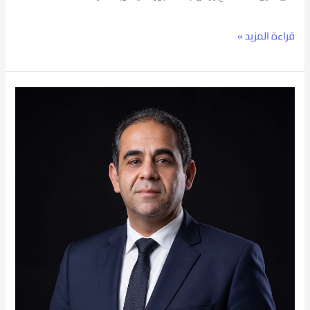
المنافسة
قراءة المزيد »
العالمية
وصناعة
الإبداع)
في
ثاني
أيام
مهرجان
جامعة
بورسعيد
الدولي
للدراما
الحركية..