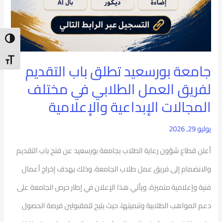
ntrast
t Size
جامعة بورسعيد تطلق باب التقديم
لفريق العمل الطلابي في مختلف
المجالات الإبداعية والإعلامية
يوليو 29, 2026
أعلن قطاع شؤون رعاية الطلاب بجامعة بورسعيد عن فتح باب التقديم
والانضمام إلى فريق عمل طلاب الجامعة، وذلك بهدف إخراج أعمال
فنية وإعلامية متميزة. ويأتي هذا الإعلان في إطار حرص الجامعة على
دعم المواهب الطلابية وتنميتها، حيث يتيح للمقبولين فرصة الحصول