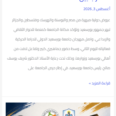
ويؤكد:
أغسطس 3, 2026
الفنون
عروض دولية مبهرة من مصر والبوسنة والهرسك وفلسطين والجزائر
لغة
تبهر جمهور بورسعيد وتؤكد مكانة الجامعة كمنصة للحوار الثقافي
الإنسانية
والإبداعي. واصل مهرجان جامعة بورسعيد الدولي للدراما الحركية
وجسر
فعالياته لليوم الثاني، وسط حضور جماهيري كبير وتفاعل لافت من
التقارب
أهالي بورسعيد وزوارها، وذلك تحت رعاية الأستاذ الدكتور شريف يوسف
بين
صالح، رئيس جامعة بورسعيد، في إطار حرص الجامعة على
الثقافات
قراءة المزيد »
جامعة