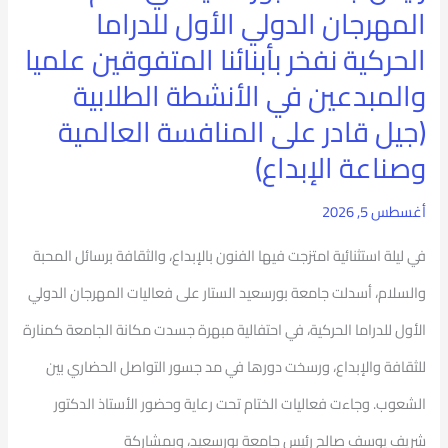
المهرجان الدولي الأول للدراما
جيل
الحركية
الحركية نفخر بأبنائنا المتفوقين علميا
مبدع
نفخر
والمبدعين في الأنشطة الطلابية
وقادر
بأبنائنا
(جيل قادر على المنافسة العالمية
على
المتفوقين
وصناعة الإبداع)
المنافسة
علميا
أغسطس 5, 2026
والمبدعين
في
في ليلة استثنائية امتزجت فيها الفنون بالإبداع، والثقافة برسائل المحبة
الأنشطة
والسلام، أسدلت جامعة بورسعيد الستار على فعاليات المهرجان الدولي
الطلابية
الأول للدراما الحركية، في احتفالية مبهرة جسدت مكانة الجامعة كمنارة
(جيل
للثقافة والإبداع، ورسخت دورها في مد جسور التواصل الحضاري بين
قادر
الشعوب. وجاءت فعاليات الختام تحت رعاية وحضور الأستاذ الدكتور
على
شريف يوسف صالح رئيس جامعة بورسعيد، وبمشاركة