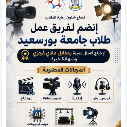
بورسعيد
تطلق
باب
التقديم
لفريق
العمل
الطلابي
في
مختلف
المجالات
الإبداعية
والإعلامية