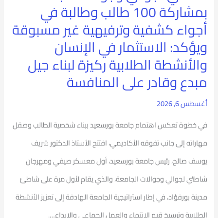
بمشاركة 100 طالب وطالبة في
أول
أجواء كشفية وترفيهية غير مسبوقة
مهرجان
ويؤكد: الاستثمار في الإنسان
شاطئي
والأنشطة الطلابية ركيزة لبناء جيل
لجوالي
مبدع وقادر على المنافسة
وجوالات
أغسطس 6, 2026
الجامعة
في خطوة تعكس اهتمام جامعة بورسعيد ببناء شخصية الطالب وصقل
بمشاركة
مهاراته إلى جانب تفوقه الأكاديمي، افتتح الأستاذ الدكتور شريف
100
يوسف صالح، رئيس جامعة بورسعيد، أول معسكر صيفي ومهرجان
طالب
شاطئي لجوالي وجوالات الجامعة، والذي يقام لأول مرة على شاطئ
وطالبة
مدينة بورفؤاد، في إطار استراتيجية الجامعة الهادفة إلى تعزيز الأنشطة
في
الطلابية وترسيخ قيم الانتماء والعمل الجماعي والإبداع….
أجواء