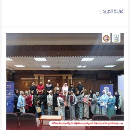
قراءة المزيد »
“أسرة
مستقرة…
لحياة
متماسكة”
ندوة
بجامعة
بورسعيد
لتعزيز
التماسك