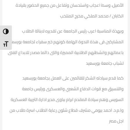
الأصيل، وسط اعجاب واستحسان وتفاعل من جميع الحضور بقيادة
الكابتن / محمد الملكي مخرج المنتخب
وبهذة المناسبة اعرب رئيس الجامعة عن تقديره لابنائة الطلاب
ntrast
المشاركين فى هذة الندوة الهامة كونهم خير سفراء لجامعة بورسعيد
t Size
باعمالهم وانشطتهم الطلابية المميزة والتى دائما مصدر للابداع الفنى
لشباب جامعة بورسعيد
كما قدم سيادته الشكر للقائمين على العمل بجامعة بورسعيد
والتنسيق مع قوات الدفاع الشعبي والعسكرى ورئيس جامعة
السويس وهم سيادة المقدم ابرام بباوى مدير ادارة التربية العسكرية
وا.م.د. احمد بيومي مشرف قطاع شئون رعاية الطلاب اسرة طلاب من
اجل مصر