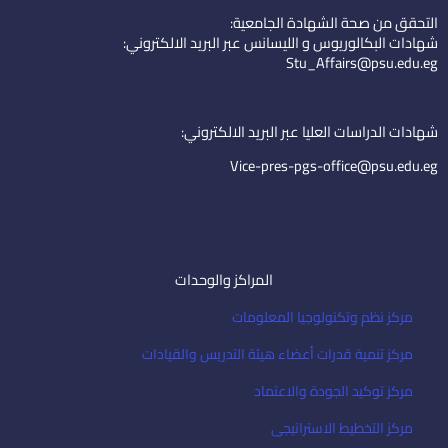
k
t
n
التحقق من صحة الشهادة الجامعية:
e
u
-
شهادات البكالوريوس و الليسانس عبر البريد الالكتروني:
d
b
e
Stu_Affairs@psu.edu.eg
i
e
m
n
a
i
شهادات الدراسات العليا عبر البريد الالكتروني:
l
Vice-pres-pgs-office@psu.edu.eg
المراكز والوحدات
مركز نظم وتكنولوجيا المعلومات
مركز تنمية قدرات أعضاء هيئة التدريس والقيادات
مركز توكيد الجودة والاعتماد
مركز التخطيط الاستراتيجى