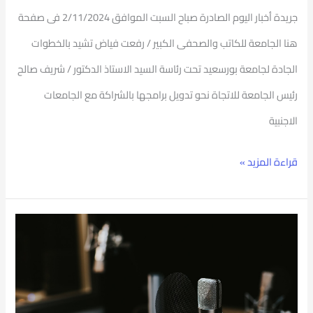
جريدة أخبار اليوم الصادرة صباح السبت الموافق 2/11/2024 فى صفحة
هنا الجامعة للكاتب والصحفى الكبير / رفعت فياض تشيد بالخطوات
الجادة لجامعة بورسعيد تحت رئاسة السيد الاستاذ الدكتور / شريف صالح
رئيس الجامعة للاتجاة نحو تدويل برامجها بالشراكة مع الجامعات
الاجنبية
قراءة المزيد »
لقاء
خارجى
مع
أ.