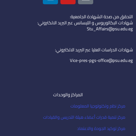
n
u
o
k
t
n
التحقق من صحة الشهادة الجامعية:
e
u
-
شهادات البكالوريوس و الليسانس عبر البريد الالكتروني:
d
b
e
Stu_Affairs@psu.edu.eg
i
e
m
n
a
i
شهادات الدراسات العليا عبر البريد الالكتروني:
l
Vice-pres-pgs-office@psu.edu.eg
المراكز والوحدات
مركز نظم وتكنولوجيا المعلومات
مركز تنمية قدرات أعضاء هيئة التدريس والقيادات
مركز توكيد الجودة والاعتماد