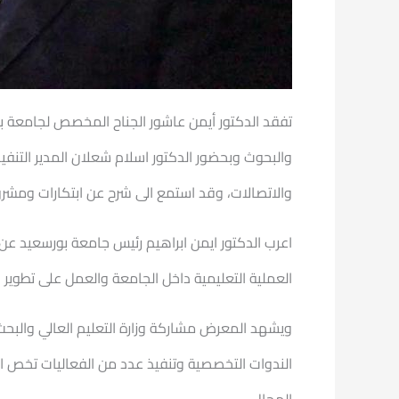
تفقد الدكتور أيمن عاشور الجناح المخصص لجامعة بور
والبحوث وبحضور الدكتور اسلام شعلان المدير التن
والاتصالات، وقد استمع الى شرح عن ابتكارات ومشروع
اعرب الدكتور ايمن ابراهيم رئيس جامعة بورسعيد ع
العملية التعليمية داخل الجامعة والعمل على تطوير ا
ويشهد المعرض مشاركة وزارة التعليم العالي والبحث
الندوات التخصصية وتنفيذ عدد من الفعاليات تخص ا