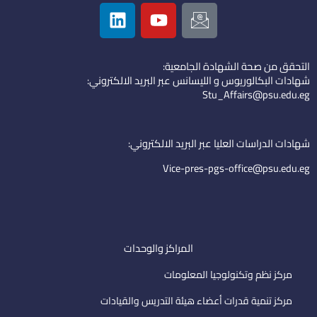
L
Y
I
i
o
c
n
u
o
k
t
n
التحقق من صحة الشهادة الجامعية:
e
u
-
شهادات البكالوريوس و الليسانس عبر البريد الالكتروني:
d
b
e
Stu_Affairs@psu.edu.eg
i
e
m
n
a
i
شهادات الدراسات العليا عبر البريد الالكتروني:
l
Vice-pres-pgs-office@psu.edu.eg
المراكز والوحدات
مركز نظم وتكنولوجيا المعلومات
مركز تنمية قدرات أعضاء هيئة التدريس والقيادات