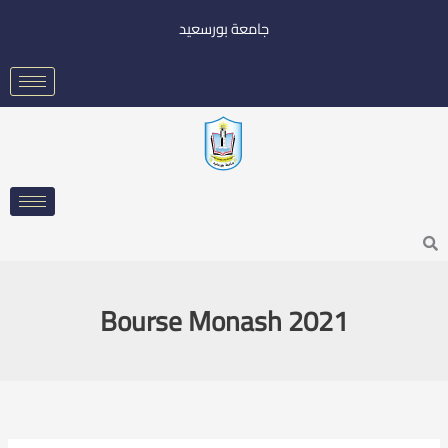
خطي
جامعة بورسعيد
لى
لمحتوى
Searc
Bourse Monash 2021