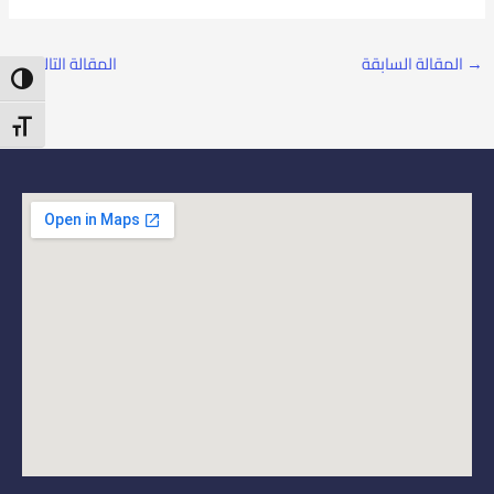
→
المقالة السابقة
المقالة التالية
←
ntrast
t Size