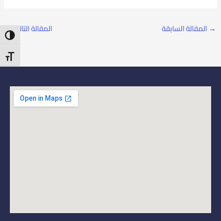
→
المقالة السابقة
المقالة التالية
←
ntrast
t Size