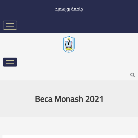
خطي
جامعة بورسعيد
لى
لمحتوى
Searc
Beca Monash 2021