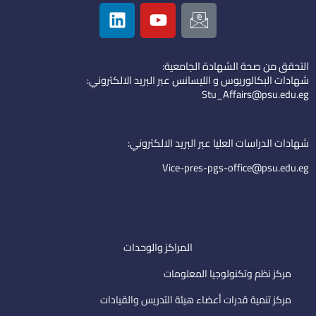
L
Y
I
i
o
c
n
u
o
k
t
n
التحقق من صحة الشهادة الجامعية:
e
u
-
شهادات البكالوريوس و الليسانس عبر البريد الالكتروني:
d
b
e
Stu_Affairs@psu.edu.eg
i
e
m
n
a
i
شهادات الدراسات العليا عبر البريد الالكتروني:
l
Vice-pres-pgs-office@psu.edu.eg
المراكز والوحدات
مركز نظم وتكنولوجيا المعلومات
مركز تنمية قدرات أعضاء هيئة التدريس والقيادات