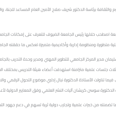
وم والثقافة برئاسة الدكتور شريف صلاح الأمين العام المساعد للجنة، و
عة اصطحب خلالها رئيس الجامعة الضيوف للتعرف على إمكانات الجامعة ا
 تحتية متطورة ومنظومة إدارية وأكاديمية متميزة تعكس ما حققته الجام
 مدير المركز الجامعي للتطوير المهني ومدير وحدة التدريب بالجامعة 
د ثلاث جلسات علمية متزامنة استهدفت أعضاء هيئة التدريس بمختلف الق
، فيما تناولت الأستاذة الدكتورة نبال إدلبي موضوع التحول الرقمي وا
الدكتورة سوسن كريشان آليات النشر العلمي وفق المعايير الدولية لأعض
لما تضمنته من خبرات علمية وتجارب دولية ثرية تسهم في دعم جهود التط