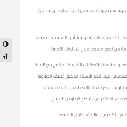
المهندسة مروة أحمد مدير إدارة العلوم، وعدد من
لأكاديمية والبحثية ومنشآتها التعليمية الحديثة،
ntrast
عة من تطور ملحوظ خلال السنوات الأخيرة.
t Size
والمنسقة للفعاليات التدريبية للبرنامج مع اللجنة
طاعات، حيث قدم الأستاذ الدكتور أخليف الطراونة
لابتكار في عصر الذكاء الاصطناعي لأعضاء هيئة
اء هيئة التدريس بقطاع الإدارة والأعمال.
وير الأكاديمي والبحثي داخل الجامعة.