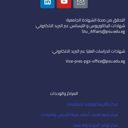
i
o
c
n
u
o
k
t
n
التحقق من صحة الشهادة الجامعية:
e
u
-
شهادات البكالوريوس و الليسانس عبر البريد الالكتروني:
d
b
e
Stu_Affairs@psu.edu.eg
i
e
m
n
a
i
شهادات الدراسات العليا عبر البريد الالكتروني:
l
Vice-pres-pgs-office@psu.edu.eg
المراكز والوحدات
مركز نظم وتكنولوجيا المعلومات
مركز تنمية قدرات أعضاء هيئة التدريس والقيادات
مركز توكيد الجودة والاعتماد