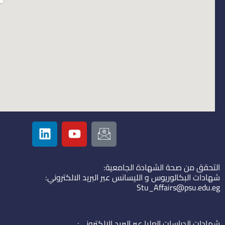
L
Y
I
i
o
c
n
u
o
k
t
n
التحقق من صحة الشهادة الجامعية:
e
u
-
شهادات البكالوريوس و الليسانس عبر البريد الالكتروني:
d
b
e
Stu_Affairs@psu.edu.eg
i
e
m
n
a
i
شهادات الدراسات العليا عبر البريد الالكتروني: