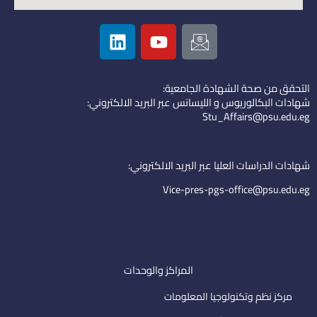
L
Y
I
i
o
c
n
u
o
k
t
n
التحقق من صحة الشهادة الجامعية:
e
u
-
شهادات البكالوريوس و الليسانس عبر البريد الالكتروني:
d
b
e
Stu_Affairs@psu.edu.eg
i
e
m
n
a
i
شهادات الدراسات العليا عبر البريد الالكتروني:
l
Vice-pres-pgs-office@psu.edu.eg
المراكز والوحدات
مركز نظم وتكنولوجيا المعلومات