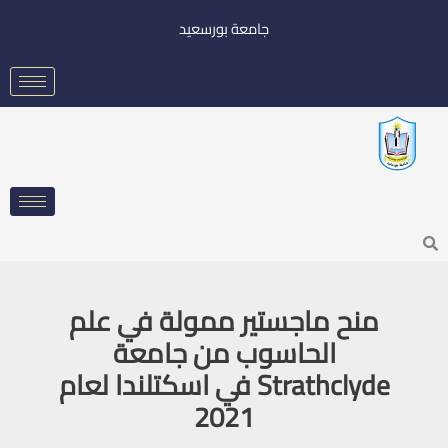
خطي
جامعة بورسعيد
لى
لمحتوى
Searc
منح ماجستير ممولة في علم
الحاسوب من جامعة
Strathclyde في اسكتلندا لعام
2021