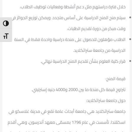
خلال فترة دراستهم مثل دعم أنشطة وفعاليات توظيف الطلاب.
سيتم منح المنح الدراسية على أساس متجدد. ويمكن توزيع الجوائز في
ntrast
وقت مبكر من دورة تقديم الطلبات.
t Size
الطلاب مؤهلون للحصول على منحة دراسية واحدة فقط في السنة
الدراسية من جامعة ستراثكلايد.
قرار كلية العلوم بشأن تقديم المنح الدراسية نهائي.
قيمة المنح:
تتراوح قيمة كل منحة ما بين 2000 و4000 جنيه إسترليني.
حول جامعة ستراثكلايد:
جامعة ستراثكلايد هي جامعة أبحاث عامة تقع في مدينة غلاسكو في
اسكتلندا. تأسست في عام 1796 بمسمّى معهد أندرسون، وهي أقدم