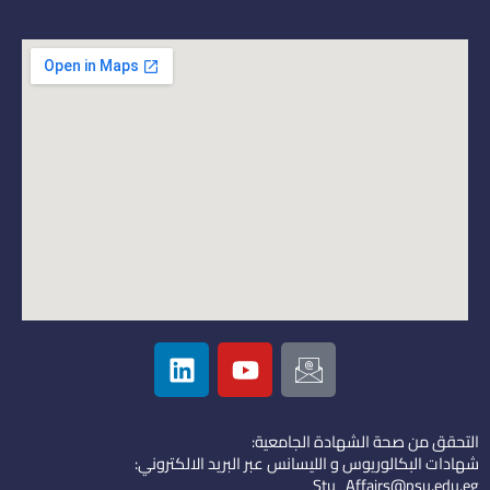
L
Y
I
i
o
c
n
u
o
k
t
n
التحقق من صحة الشهادة الجامعية:
e
u
-
شهادات البكالوريوس و الليسانس عبر البريد الالكتروني:
d
b
e
Stu_Affairs@psu.edu.eg