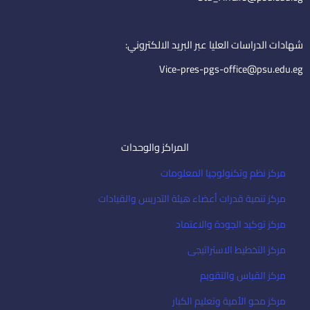
i
e
m
n
a
i
شهادات الدراسات العليا عبر البريد الالكتروني:
l
Vice-pres-pgs-office@psu.edu.eg
المراكز والوحدات
مركز نظم وتكنولوجيا المعلومات
مركز تنمية قدرات أعضاء هيئة التدريس والقيادات
مركز توكيد الجودة والاعتماد
مركز التخطيط الاستراتيجى
مركز القياس والتقويم
مركز محو الأمية وتعليم الكبار