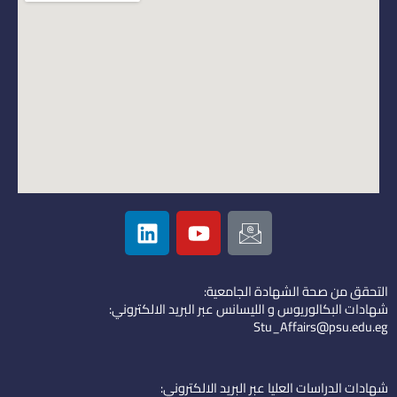
L
Y
I
i
o
c
n
u
o
k
t
n
التحقق من صحة الشهادة الجامعية:
e
u
-
شهادات البكالوريوس و الليسانس عبر البريد الالكتروني:
d
b
e
Stu_Affairs@psu.edu.eg
i
e
m
n
a
i
شهادات الدراسات العليا عبر البريد الالكتروني: