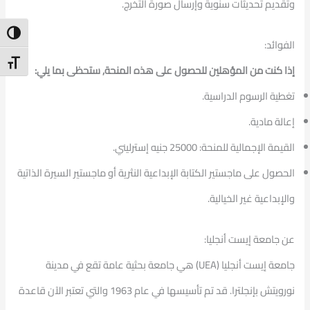
وتقديم تحديثات سنوية وإرسال صورة التخرج.
ntrast
الفوائد:
t Size
إذا كنت من المؤهلين للحصول على هذه المنحة, ستحظى بما يلي:
تغطية الرسوم الدراسية.
إعالة مادية.
القيمة الإجمالية للمنحة: 25000 جنيه إسترليني.
الحصول على ماجستير الكتابة الإبداعية النثرية أو ماجستير السيرة الذاتية
والإبداعية غير الخيالية.
عن جامعة إيست أنجليا:
جامعة إيست أنجليا (UEA) هي جامعة بحثية عامة تقع في مدينة
نورويتش بإنجلترا. قد تم تأسيسها في عام 1963 والتي تعتبر الآن قاعدة