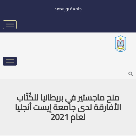
خطي
جامعة بورسعيد
لى
لمحتوى
Searc
منح ماجستير في بريطانيا للكُتّاب
الأفارقة لدى جامعة إيست أنجليا
لعام 2021