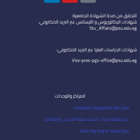
n
u
o
k
t
n
التحقق من صحة الشهادة الجامعية:
e
u
-
شهادات البكالوريوس و الليسانس عبر البريد الالكتروني:
d
b
e
Stu_Affairs@psu.edu.eg
i
e
m
n
a
i
شهادات الدراسات العليا عبر البريد الالكتروني:
l
Vice-pres-pgs-office@psu.edu.eg
المراكز والوحدات
مركز نظم وتكنولوجيا المعلومات
مركز تنمية قدرات أعضاء هيئة التدريس والقيادات
مركز توكيد الجودة والاعتماد