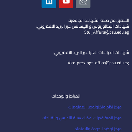
i
o
c
n
u
o
k
t
n
التحقق من صحة الشهادة الجامعية:
e
u
-
شهادات البكالوريوس و الليسانس عبر البريد الالكتروني:
d
b
e
Stu_Affairs@psu.edu.eg
i
e
m
n
a
i
شهادات الدراسات العليا عبر البريد الالكتروني:
l
Vice-pres-pgs-office@psu.edu.eg
المراكز والوحدات
مركز نظم وتكنولوجيا المعلومات
مركز تنمية قدرات أعضاء هيئة التدريس والقيادات
مركز توكيد الجودة والاعتماد