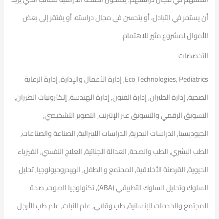
أن يستمر في التبادل، أو يتحسن في مجال دراسته، أو يفتقر إلى بعض
الأموال لمشروع مثير للاهتمام.
التخصصات
Eco Technologies, Pediatrics, إدارة الأعمال والإدارة, إدارة الرعاية
الصحية, إدارة الطيران, إدارة الفنون, إدارة الهندسة, إلكترونيات الطيران,
التسويق الرقمي والتسويق عبر الإنترنت, التصوير التشخيصي,
الجيوديسيا, الدراسات البحرية, الدراسات الليبرالية, الصناعة والصناعات,
الطب البشري, الطب والصحة, العدالة الجنائية, العلاج النفسي, الفيزياء
الحيوية, القرصنة الأخلاقية, المجتمع و الطفل, الهيدروجيولوجيا, تحليل
السلوك وتحليل السلوك التطبيقي (ABA), تكنولوجيا الصوت, صحة
المجتمع والخدمات الإنسانية, طب وقائي, علم النبات, علم طب الأرجل