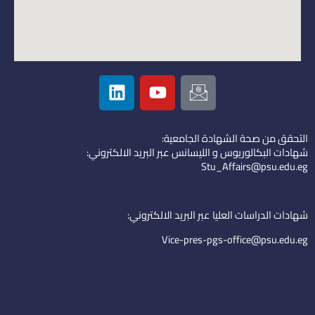
L
Y
I
i
o
c
n
u
o
k
t
n
التحقق من صحة الشهادة الجامعية:
e
u
-
شهادات البكالوريوس و الليسانس عبر البريد الالكتروني:
d
b
e
Stu_Affairs@psu.edu.eg
i
e
m
n
a
i
شهادات الدراسات العليا عبر البريد الالكتروني:
l
Vice-pres-pgs-office@psu.edu.eg