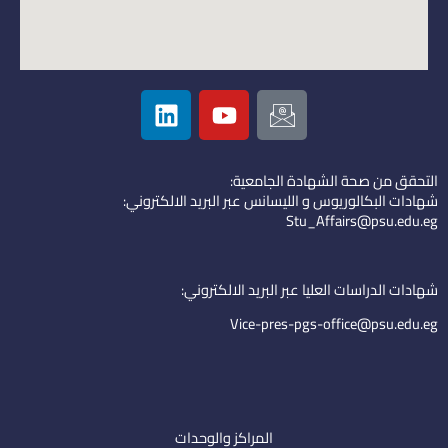
L
Y
I
i
o
c
n
u
o
k
t
n
التحقق من صحة الشهادة الجامعية:
e
u
-
شهادات البكالوريوس و الليسانس عبر البريد الالكتروني:
d
b
e
Stu_Affairs@psu.edu.eg
i
e
m
n
a
i
شهادات الدراسات العليا عبر البريد الالكتروني:
l
Vice-pres-pgs-office@psu.edu.eg
المراكز والوحدات