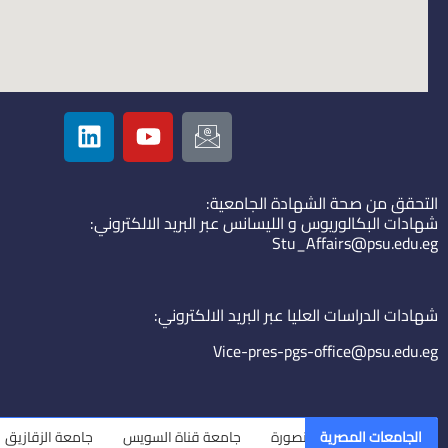
L
Y
I
i
o
c
n
u
o
k
t
n
التحقق من صحة الشهادة الجامعية:
e
u
-
شهادات البكالوريوس و الليسانس عبر البريد الالكتروني:
d
b
e
Stu_Affairs@psu.edu.eg
i
e
m
n
a
i
شهادات الدراسات العليا عبر البريد الالكتروني:
l
Vice-pres-pgs-office@psu.edu.eg
الجامعات المصرية
جامعة المنصورة
جامعة قناة السويس
جامعة الزقازيق
ج