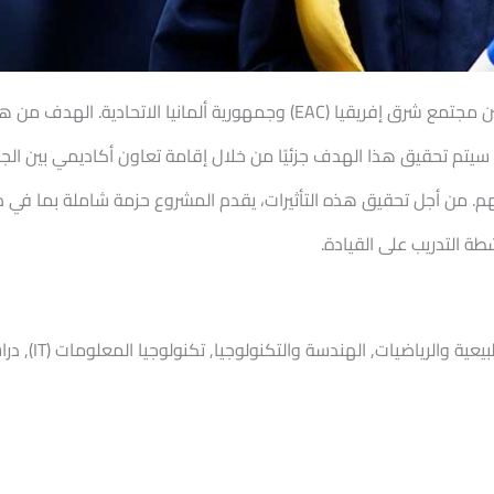
برنامج EAC للمنح الدراسية هو مبادرة ناتج التعاون بين مجتمع شرق إفريقيا (C
م. من أجل تحقيق هذه التأثيرات، يقدم المشروع حزمة شاملة بما في ذلك 
طة التدريب على القيادة.
إدارة الأعمال 