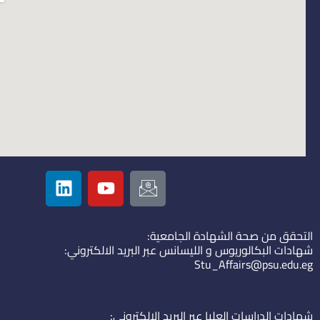
L
Y
I
i
o
c
n
u
o
k
t
n
التحقق من صحة الشهادة الجامعية:
e
u
-
شهادات البكالوريوس و الليسانس عبر البريد الالكتروني:
d
b
e
Stu_Affairs@psu.edu.eg
i
e
m
n
a
i
شهادات الدراسات العليا عبر البريد الالكتروني: