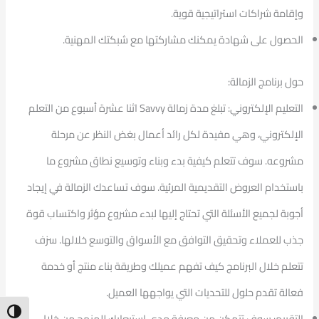
وإقامة شراكات استراتيجية قوية.
الحصول على شهادة يمكنك مشاركتها مع شبكتك المهنية.
حول برنامج الزمالة:
التعليم الإلكتروني: تبلغ مدة زمالة
Savvy
اثنا عشرة أسبوع من التعلم
الإلكتروني، وهي مفيدة لكل رائد أعمال بغض النظر عن مرحلة
مشروعه. سوف تتعلم كيفية بدء وبناء وتوسيع نطاق مشروع ما
باستخدام العروض التقديمية المرئية. سوف تساعدك الزمالة في إيجاد
أجوبة لجميع الأسئلة التي تحتاج إليها لبدء مشروع مؤثر واكتساب قوة
جذب للعملاء وتحقيق التوافق مع الأسواق والتوسع خلالها. سزف
تتعلم خلال البرنامج كيف تفهم عميلك وطريقة بناء منتج أو خدمة
فعالة تقدم حلول للتحديات التي يواجهها العميل.
ntrast
التقييم: سوف تتمكن من معرفة مدى استيعابك للمنهج من خلال