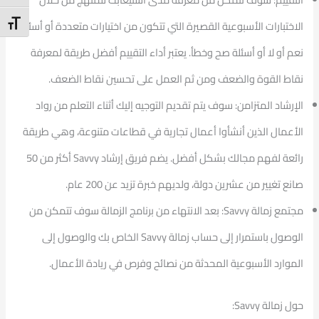
t Size
الاختبارات الأسبوعية القصيرة التي تتكون من اختيارات متعددة أو أسئلة
نعم أو لا أو أسئلة صح وخطأ. يعتبر أداء التقييم أفضل طريقة لمعرفة
نقاط القوة والضعف ومن ثم العمل على تحسين نقاط الضعف.
الإرشاد المتزامن: سوف يتم تقديم التوجيه إليك أثناء التعلم من رواد
الأعمال الذين أنشأوا أعمال تجارية في قطاعات متنوعة، وهي طريقة
رائعة لفهم مجالك بشكل أفضل. يضم فريق إرشاد
Savvy
أكثر من 50
صانع تغيير من عشرين دولة، ولديهم خبرة تزيد عن 200 عام.
مجتمع زمالة
Savvy
: بعد الانتهاء من برنامج الزمالة سوف تتمكن من
الوصول باستمرار إلى حساب زمالة
Savvy
الخاص بك والوصول إلى
الموارد الأسبوعية المحدثة من نصائح وفرص في ريادة الأعمال.
حول زمالة
Savvy
: