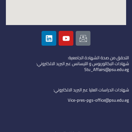
L
Y
I
i
o
c
n
u
o
k
t
n
التحقق من صحة الشهادة الجامعية:
e
u
-
شهادات البكالوريوس و الليسانس عبر البريد الالكتروني:
d
b
e
Stu_Affairs@psu.edu.eg
i
e
m
n
a
i
شهادات الدراسات العليا عبر البريد الالكتروني:
l
Vice-pres-pgs-office@psu.edu.eg