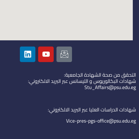
L
Y
I
i
o
c
n
u
o
k
t
n
التحقق من صحة الشهادة الجامعية:
e
u
-
شهادات البكالوريوس و الليسانس عبر البريد الالكتروني:
d
b
e
Stu_Affairs@psu.edu.eg
i
e
m
n
a
i
شهادات الدراسات العليا عبر البريد الالكتروني:
l
Vice-pres-pgs-office@psu.edu.eg