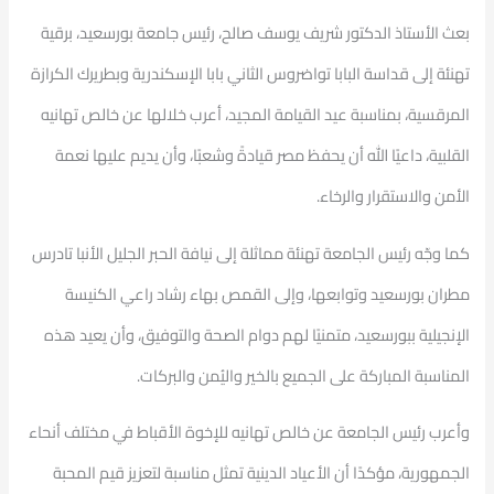
بعث الأستاذ الدكتور شريف يوسف صالح، رئيس جامعة بورسعيد، برقية
تهنئة إلى قداسة البابا تواضروس الثاني بابا الإسكندرية وبطريرك الكرازة
المرقسية، بمناسبة عيد القيامة المجيد، أعرب خلالها عن خالص تهانيه
القلبية، داعيًا الله أن يحفظ مصر قيادةً وشعبًا، وأن يديم عليها نعمة
الأمن والاستقرار والرخاء.
كما وجّه رئيس الجامعة تهنئة مماثلة إلى نيافة الحبر الجليل الأنبا تادرس
مطران بورسعيد وتوابعها، وإلى القمص بهاء رشاد راعي الكنيسة
الإنجيلية ببورسعيد، متمنيًا لهم دوام الصحة والتوفيق، وأن يعيد هذه
المناسبة المباركة على الجميع بالخير واليُمن والبركات.
وأعرب رئيس الجامعة عن خالص تهانيه للإخوة الأقباط في مختلف أنحاء
الجمهورية، مؤكدًا أن الأعياد الدينية تمثل مناسبة لتعزيز قيم المحبة