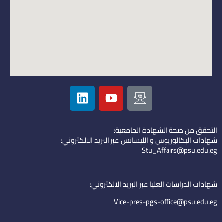
L
Y
I
i
o
c
n
u
o
k
t
n
التحقق من صحة الشهادة الجامعية:
e
u
-
شهادات البكالوريوس و الليسانس عبر البريد الالكتروني:
d
b
e
Stu_Affairs@psu.edu.eg
i
e
m
n
a
i
شهادات الدراسات العليا عبر البريد الالكتروني:
l
Vice-pres-pgs-office@psu.edu.eg