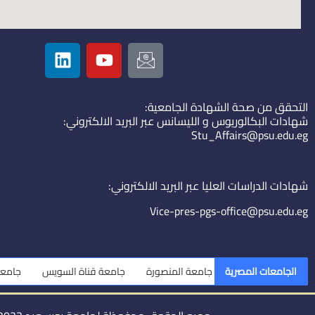
L
Y
I
i
o
c
n
u
o
k
t
n
التحقق من صحة الشهادة الجامعية:
e
u
-
شهادات البكالوريوس و الليسانس عبر البريد الالكتروني:
d
b
e
Stu_Affairs@psu.edu.eg
i
e
m
n
a
i
شهادات الدراسات العليا عبر البريد الالكتروني:
l
Vice-pres-pgs-office@psu.edu.eg
الجامعات المصرية
جامعة المنصورة
جامعة قناة السويس
جامعة الزقازي