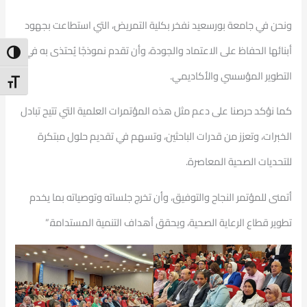
ونحن في جامعة بورسعيد نفخر بكلية التمريض، التي استطاعت بجهود
أبنائها الحفاظ على الاعتماد والجودة، وأن تقدم نموذجًا يُحتذى به في
ntrast
التطوير المؤسسي والأكاديمي.
t Size
كما نؤكد حرصنا على دعم مثل هذه المؤتمرات العلمية التي تتيح تبادل
الخبرات، وتعزز من قدرات الباحثين، وتسهم في تقديم حلول مبتكرة
للتحديات الصحية المعاصرة.
أتمنى للمؤتمر النجاح والتوفيق، وأن تخرج جلساته وتوصياته بما يخدم
تطوير قطاع الرعاية الصحية، ويحقق أهداف التنمية المستدامة.”