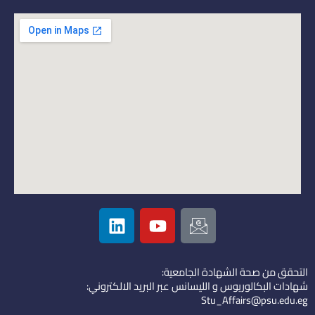
L
Y
I
i
o
c
n
u
o
k
t
n
التحقق من صحة الشهادة الجامعية:
e
u
-
شهادات البكالوريوس و الليسانس عبر البريد الالكتروني:
d
b
e
Stu_Affairs@psu.edu.eg
i
e
m