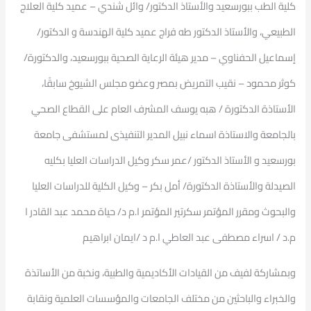
كلية الطب ببورسعيد والأستاذ الدكتور/ وائل شندي – عميد كلية العلاج
الطبيعي، والأستاذ الدكتور طه فراج عميد كلية الهندسة و الدكتور/
إسماعيل الحفناوي – مدير هيئة الرعاية الصحية ببورسعيد، والدكتورة/
كوثر محمود – نقيب التمريض بمصر وعضو مجلس الشيوخ سابقًا،
الأستاذة الدكتورة / هبه يوسف المشرف العام على القطاع الصحي
بالجامعة والاستاذة اسماء نبيل المدير التنفيذى لمستشفى جامعة
بورسعيد و الأستاذ الدكتور /عمر سكر وكيل الدراسات العليا بكليه
الصيدلة والأستاذة الدكتورة/ أمل بكر – وكيل الكلية للدراسات العليا
والبحوث ومقرر المؤتمر سكرتير المؤتمر ا.م د/ حياة محمد عبد القادر ا
م.د / اسراء مصطفى عبد العاطي ا.م د /ايمان ابراهيم
وبمشاركة لفيف من القيادات الأكاديمية والطبية، ونخبة من الأساتذة
والخبراء والباحثين من مختلف الجامعات والمؤسسات العلمية ونقابة