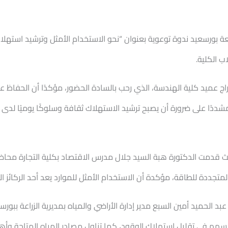
عة بورسعيد ندوة توعوية بعنوان “نحو الاستخدام الأمثل وترشيد استهل
ب الكلية.
اج عميد كلية الهندسة، الذي رحب بالسادة الحضور، مؤكدًا أن الحفاظ على
شددًا على ضرورة أن يصبح ترشيد الاستهلاك ثقافة وسلوكًا يوميًا لدى 
قدمت الدكتورة هبة السيد جلال مدرس الاقتصاد بكلية التجارة محاضرة
لمتجددة للطاقة، مؤكدة أن الاستخدام الأمثل للموارد يعد أحد الركائز ا
د الحميد أمين السبع مدير إدارة الأراضي والمياه بمديرية الزراعة ببو
هم في تقليل استهلاك الوقود، كما تناول مصادر المياه المتاحة وأهم ا