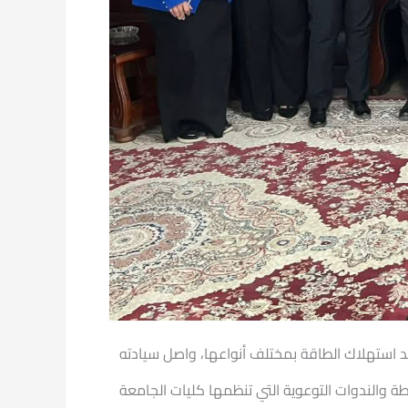
د استهلاك الطاقة بمختلف أنواعها، واصل سيادته
طة والندوات التوعوية التي تنظمها كليات الجامعة