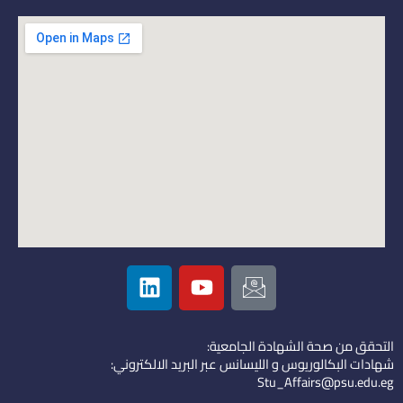
L
Y
I
i
o
c
n
u
o
k
t
n
التحقق من صحة الشهادة الجامعية:
e
u
-
شهادات البكالوريوس و الليسانس عبر البريد الالكتروني:
d
b
e
Stu_Affairs@psu.edu.eg
i
e
m