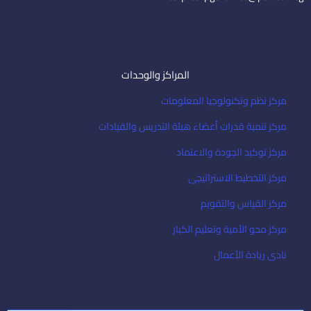
المراكز والوحدات
مركز نظم وتكنولوجيا المعلومات
مركز تنمية قدرات أعضاء هيئة التدريس والقيادات
مركز توكيد الجودة والاعتماد
مركز التخطيط الاستراتيجى
مركز القياس والتقويم
مركز محو الأمية وتعليم الكبار
نادى ريادة الأعمال