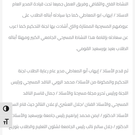
النشاط الفني والثقافي وفريق العمل جميعا تحت قيادة المدير العام
الاستاذ / ايهاب ابو المعاطي كما حيا سيادته أبنائه الطلاب على
عروضهم المسرحية الممتازة والتي أشادت بها لجنة التحكيم كما اعرب
عن سعادته بإقامة هذا النشاط المسرحي الجامعي الكبير ومهنئا أبنائه
الطلاب بعيد بورسعيد القومي.
ثم قدم الأستاذ / إيهاب أبو المعاطي مدير عام رعاية الطلاب لجنة
التحكيم والمكونة من الأستاذ/ محمد الروبي الناقد المسرحي ورئيس
اللجنة ورئيس تحرير مجلة مسرحنا والأستاذ / جمال قاسم الناقد
المسرحي والأستاذ الفنان /جلال العشري لإعلان النتائج حيث قام السيد
ntrast
الأستاذ الدكتور / ايمن محمد إبراهيم رئيس جامعة بورسعيد والأستاذ
t Size
الدكتور / جلال سالم نائب رئيس الجامعة لشئون التعليم والطلاب بتوزيع