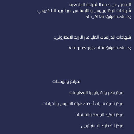
k
t
n
التحقق من صحة الشهادة الجامعية:
e
u
-
شهادات البكالوريوس و الليسانس عبر البريد الالكتروني:
d
b
e
Stu_Affairs@psu.edu.eg
i
e
m
n
a
i
شهادات الدراسات العليا عبر البريد الالكتروني:
l
Vice-pres-pgs-office@psu.edu.eg
المراكز والوحدات
مركز نظم وتكنولوجيا المعلومات
مركز تنمية قدرات أعضاء هيئة التدريس والقيادات
مركز توكيد الجودة والاعتماد
مركز التخطيط الاستراتيجى