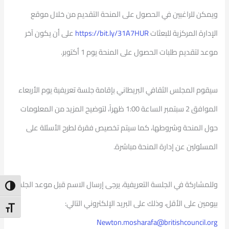
ويمكن للراغبين في الحصول على المنحة التقديم من خلال موقع
الإدارة المركزية للبعثات
https://bit.ly/31A7HUR
على أن يكون آخر
موعد لتقديم طلبات الحصول على المنحة يوم 1 أكتوبر.
سيقوم المجلس الثقافي البريطاني بإقامة جلسة تعريفية يوم الأربعاء
الموافق 2 سبتمبر الساعة 1:00 ظهراً، لتوضيح المزيد من المعلومات
حول المنحة وشروطها، كما سيتم تخصيص فقرة لطرح الأسئلة على
المسئولين عن إدارة المنحة مباشرة.
و‎للمشاركة في الجلسة التعريفية، يرجى إرسال الاسم قبل موعد الجلسة
ntrast
بيومين على الأقل، وذلك على البريد الإلكتروني التالي:
t Size
Newton.mosharafa@britishcouncil.org