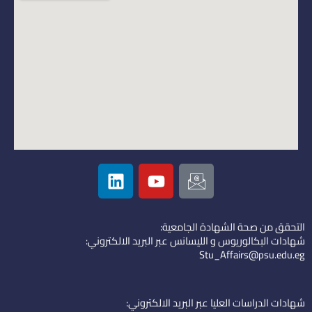
L
Y
I
i
o
c
n
u
o
k
t
n
التحقق من صحة الشهادة الجامعية:
e
u
-
شهادات البكالوريوس و الليسانس عبر البريد الالكتروني:
d
b
e
Stu_Affairs@psu.edu.eg
i
e
m
n
a
i
شهادات الدراسات العليا عبر البريد الالكتروني: