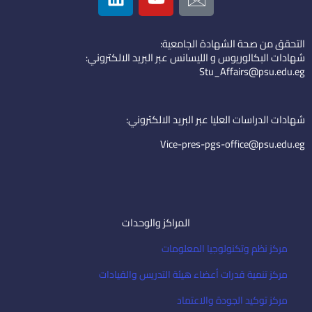
n
u
o
k
t
n
التحقق من صحة الشهادة الجامعية:
e
u
-
شهادات البكالوريوس و الليسانس عبر البريد الالكتروني:
d
b
e
Stu_Affairs@psu.edu.eg
i
e
m
n
a
i
شهادات الدراسات العليا عبر البريد الالكتروني:
l
Vice-pres-pgs-office@psu.edu.eg
المراكز والوحدات
مركز نظم وتكنولوجيا المعلومات
مركز تنمية قدرات أعضاء هيئة التدريس والقيادات
مركز توكيد الجودة والاعتماد