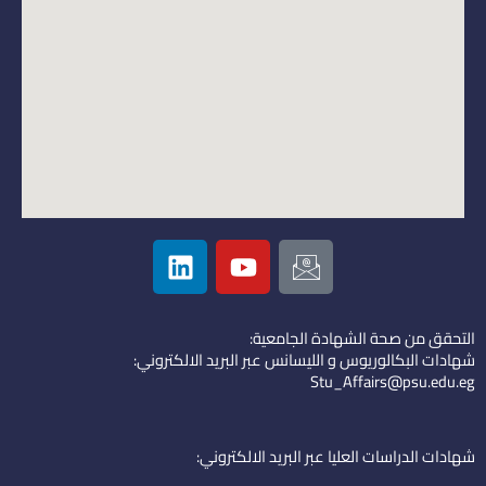
L
Y
I
i
o
c
n
u
o
k
t
n
التحقق من صحة الشهادة الجامعية:
e
u
-
شهادات البكالوريوس و الليسانس عبر البريد الالكتروني:
d
b
e
Stu_Affairs@psu.edu.eg
i
e
m
n
a
i
شهادات الدراسات العليا عبر البريد الالكتروني:
l