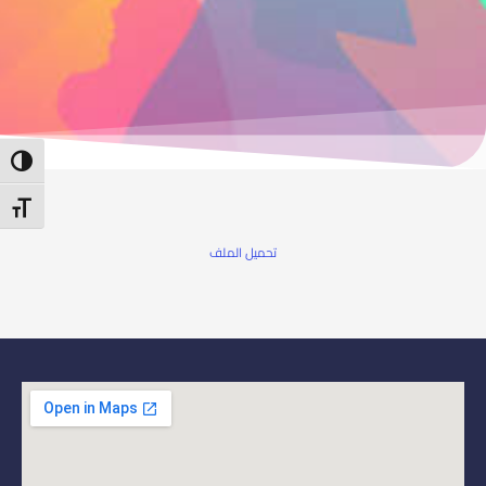
ntrast
t Size
تحميل الملف