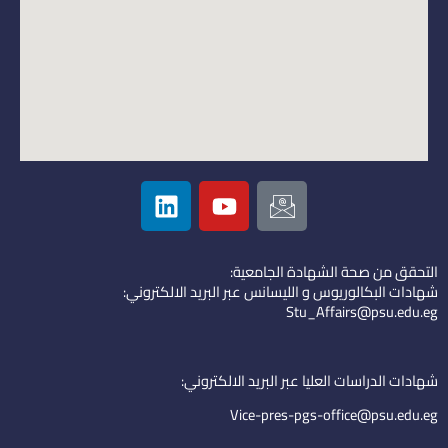
L
Y
I
i
o
c
n
u
o
k
t
n
التحقق من صحة الشهادة الجامعية:
e
u
-
شهادات البكالوريوس و الليسانس عبر البريد الالكتروني:
d
b
e
Stu_Affairs@psu.edu.eg
i
e
m
n
a
i
شهادات الدراسات العليا عبر البريد الالكتروني:
l
Vice-pres-pgs-office@psu.edu.eg