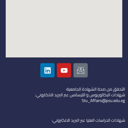
L
Y
I
i
o
c
n
u
o
k
t
n
التحقق من صحة الشهادة الجامعية:
e
u
-
شهادات البكالوريوس و الليسانس عبر البريد الالكتروني:
d
b
e
Stu_Affairs@psu.edu.eg
i
e
m
n
a
i
شهادات الدراسات العليا عبر البريد الالكتروني:
l