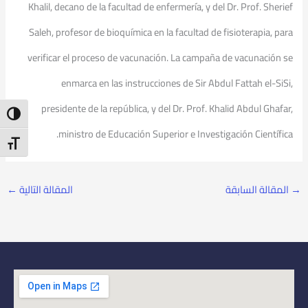
Khalil, decano de la facultad de enfermería, y del Dr. Prof. Sherief
Saleh, profesor de bioquímica en la facultad de fisioterapia, para
verificar el proceso de vacunación. La campaña de vacunación se
enmarca en las instrucciones de Sir Abdul Fattah el-SiSi,
presidente de la república, y del Dr. Prof. Khalid Abdul Ghafar,
ntrast
ministro de Educación Superior e Investigación Científica.
t Size
→
المقالة السابقة
المقالة التالية
←