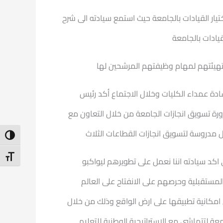
تيار القيادات بالجامعة حيث استمع سيادته الى شرح
يادات بالجامعة
وتهيئتهم لمهام وظيفتهم المرشحين لها
دة عمداء الكليات وخلال الاجتماع أكد رئيس
ة تسويق انجازات الجامعة من خلال التعاون مع
ل مدروسة لتسويق انجازات القطاعات الثلاث
ntrast
t Size
 اكد سيادته اننا نعمل على تطويرهم ليواكبو
مستقبلية وحرصهم على الانفتاح على العالم
 امكانية تطبيقها على ارض الواقع وذلك من خلال
ة لتتماشى مع الاستراتيجية الوطنية للتعليم