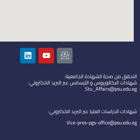
L
Y
I
i
o
c
n
u
o
k
t
n
التحقق من صحة الشهادة الجامعية:
e
u
-
شهادات البكالوريوس و الليسانس عبر البريد الالكتروني:
d
b
e
Stu_Affairs@psu.edu.eg
i
e
m
n
a
i
شهادات الدراسات العليا عبر البريد الالكتروني:
l
Vice-pres-pgs-office@psu.edu.eg