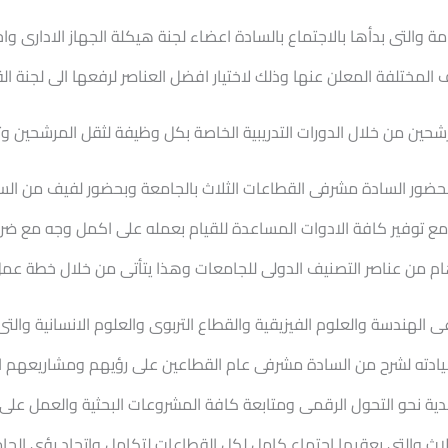
ة والتى بدأها بالاجتماع بالسادة اعضاء لجنة هيكلة الجهاز الادارى واخ
لمختلفة المعلن عنها وذلك لاختيار افضل العناصر لرفعها الى لجنة الق
رشحين من خلال الدورات التدريبية الخاصة بكل وظيفة لثقل المرشحين 
بحضور السادة مشرفى القطاعات الثلاث بالجامعة وبحضور لفيف من السا
 توفير كافة الادوات المساعدة للقيام بعمله على اكمل وجه مع ضرور
ر هام من عناصر التصنيف الدولى للجامعات وهذا يتأتى من خلال خطة عم
الهندسة والعلوم الفيزيقية والقطاع التربوى والعلوم الانسانية والتى
يادته لشرح من السادة مشرفى عام القطاعين على رؤيهم ومشاريعهم ال
بجدية نحو التحول الرقمى ومتابعة كافة المشروعات البحثية والعمل على
ث والتى يعقبها اجتماع كامل لكل القطاعات لتكامل واتحاد رؤى الجامع